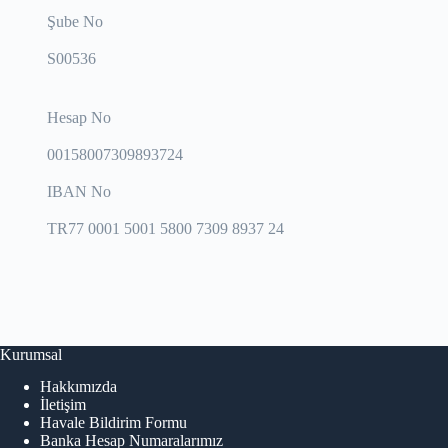
Şube No
S00536
Hesap No
00158007309893724
IBAN No
TR77 0001 5001 5800 7309 8937 24
Kurumsal
Hakkımızda
İletişim
Havale Bildirim Formu
Banka Hesap Numaralarımız